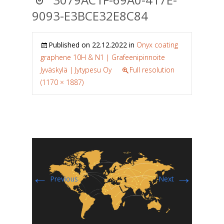
9093-E3BCE32E8C84
Published on
22.12.2022
in
Onyx coating
graphene 10H & N1 | Grafeenipinnoite
Jyväskylä | Jytypesu Oy
Full resolution
(1170 × 1887)
←
→
Previous
Next