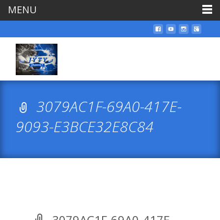
MENU
3079AC1F-69A0-417E-
9093-E3BCE32E8C84
3079AC1F-69A0-417E-