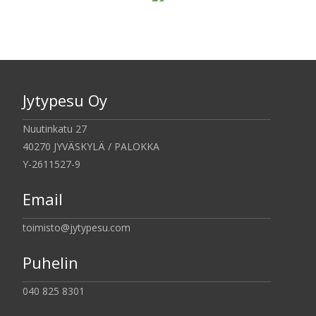
Jytypesu Oy
Nuutinkatu 27
40270 JYVÄSKYLÄ / PALOKKA
Y-2611527-9
Email
toimisto@jytypesu.com
Puhelin
040 825 8301