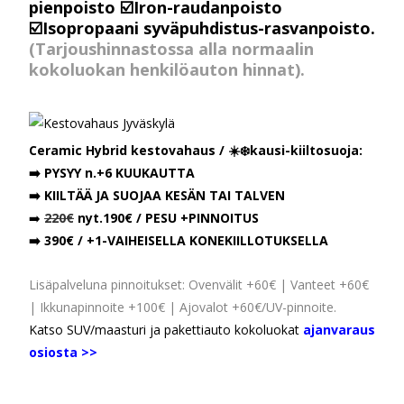
pienpoisto ☑️Iron-raudanpoisto
☑️Isopropaani syväpuhdistus-rasvanpoisto.
(Tarjoushinnastossa alla normaalin
kokoluokan henkilöauton hinnat).
Ceramic Hybrid kestovahaus / ☀️❄️kausi-kiiltosuoja:
➡️ PYSYY n.+6 KUUKAUTTA
➡️ KIILTÄÄ JA SUOJAA KESÄN TAI TALVEN
➡️
220
€
nyt.190€ / PESU +PINNOITUS
➡️ 390€ / +1-VAIHEISELLA KONEKIILLOTUKSELLA
Lisäpalveluna pinnoitukset: Ovenvälit +60€ | Vanteet +60€
| Ikkunapinnoite +100€ | Ajovalot +60€/UV-pinnoite.
Katso SUV/maasturi ja pakettiauto kokoluokat
ajanvaraus
osiosta >>