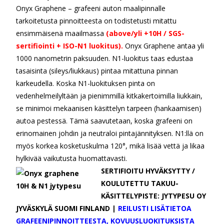
Onyx Graphene – grafeeni auton maalipinnalle
tarkoitetusta pinnoitteesta on todistetusti mitattu
ensimmäisenä maailmassa
(above/yli +10H / SGS-
sertifiointi + ISO-N1 luokitus).
Onyx Graphene antaa yli
1000 nanometrin paksuuden. N1-luokitus taas edustaa
tasaisinta (sileys/liukkaus) pintaa mitattuna pinnan
karkeudella. Koska N1-luokituksen pinta on
vedenhelmeilyltään ja pienimmillä kitkakertoimilla liukkain,
se minimoi mekaanisen käsittelyn tarpeen (hankaamisen)
autoa pestessä. Tämä saavutetaan, koska grafeeni on
erinomainen johdin ja neutraloi pintajännityksen. N1:llä on
myös korkea kosketuskulma 120°, mikä lisää vettä ja likaa
hylkivää vaikutusta huomattavasti.
SERTIFIOITU HYVÄKSYTTY /
KOULUTETTU TAKUU-
KÄSITTELYPISTE: JYTYPESU OY
JYVÄSKYLÄ SUOMI FINLAND |
REILUSTI LISÄTIETOA
GRAFEENIPINNOITTEESTA, KOVUUSLUOKITUKSISTA