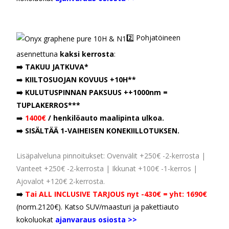
2️⃣ Pohjatöineen
asennettuna
kaksi kerrosta
:
➡️ TAKUU JATKUVA*
➡️
KIILTOSUOJAN KOVUUS +10H**
➡️ KULUTUSPINNAN PAKSUUS ++1000nm =
TUPLAKERROS***
➡️
1400€
/ henkilöauto maalipinta ulkoa.
➡️
SISÄLTÄÄ 1-VAIHEISEN KONEKIILLOTUKSEN.
Lisäpalveluna pinnoitukset: Ovenvälit +250€ -2-kerrosta |
Vanteet +250€ -2-kerrosta | Ikkunat +100€ -1-kerros |
Ajovalot +120€ 2-kerrosta.
➡️
Tai ALL INCLUSIVE
TARJOUS nyt -430€ = yht: 1690€
(norm.2120€). Katso SUV/maasturi ja pakettiauto
kokoluokat
ajanvaraus osiosta >>