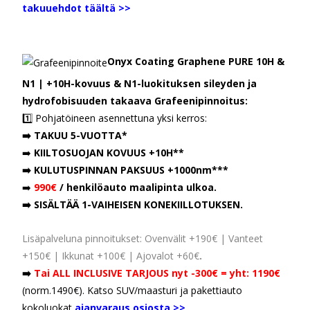
takuuehdot täältä >>
Onyx Coating Graphene PURE 10H &
N1 | +10H-kovuus & N1-luokituksen sileyden ja
hydrofobisuuden takaava Grafeenipinnoitus:
1️⃣ Pohjatöineen asennettuna yksi kerros
:
➡️ TAKUU 5-VUOTTA*
➡️
KIILTOSUOJAN KOVUUS +10H**
➡️ KULUTUSPINNAN PAKSUUS +1000nm***
➡️
990€
/ henkilöauto maalipinta ulkoa.
➡️
SISÄLTÄÄ 1-VAIHEISEN KONEKIILLOTUKSEN.
Lisäpalveluna pinnoitukset: Ovenvälit +190€ | Vanteet
+150€ | Ikkunat +100€ | Ajovalot +60€
.
➡️
Tai ALL INCLUSIVE
TARJOUS nyt -300€ = yht: 1190€
(norm.1490€). Katso SUV/maasturi ja pakettiauto
kokoluokat
ajanvaraus osiosta >>