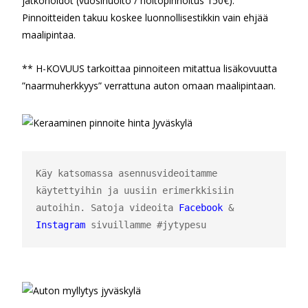
jatkohoidot (vuosihuolto / hoitopinnoitus 150€).
Pinnoitteiden takuu koskee luonnollisestikkin vain ehjää
maalipintaa.
** H-KOVUUS tarkoittaa pinnoiteen mitattua lisäkovuutta
”naarmuherkkyys” verrattuna auton omaan maalipintaan.
Käy katsomassa asennusvideoitamme 
käytettyihin ja uusiin erimerkkisiin 
autoihin. Satoja videoita 
Facebook
 & 
Instagram
sivuillamme #jytypesu