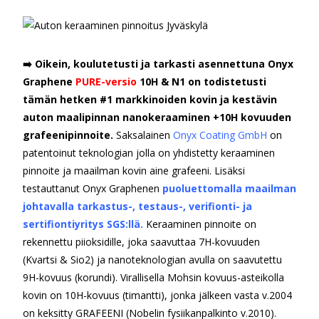
➡️ Oikein, koulutetusti ja tarkasti asennettuna Onyx
Graphene
PURE-versio
10H & N1 on todistetusti
tämän hetken #1 markkinoiden kovin ja kestävin
auton maalipinnan nanokeraaminen +10H kovuuden
grafeenipinnoite.
Saksalainen
Onyx Coating GmbH
on
patentoinut teknologian jolla on yhdistetty keraaminen
pinnoite ja maailman kovin aine grafeeni. Lisäksi
testauttanut Onyx Graphenen
puoluettomalla maailman
johtavalla tarkastus-, testaus-, verifionti- ja
sertifiontiyritys SGS:llä.
Keraaminen pinnoite on
rekennettu piioksidille, joka saavuttaa 7H-kovuuden
(Kvartsi & Sio2) ja nanoteknologian avulla on saavutettu
9H-kovuus (korundi). Virallisella Mohsin kovuus-asteikolla
kovin on 10H-kovuus (timantti), jonka jälkeen vasta v.2004
on keksitty GRAFEENI (Nobelin fysiikanpalkinto v.2010).