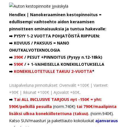
Hendlex | Nanokeraaminen kestopinnoitus =
edullisempi vaihtoehto aidon keraamisen
pinnoitteen ominaisuuksia ja tuntua hakevalle:
➡️ PYSYY 1-2 VUOTTA POHJATÖISTÄ RIIPPUEN:
➡️ KOVUUS / PAKSUUS = NANO
OHUTKALVOTEKNOLOGIA
➡️
390€
/ PESUT +PINNOITUS (Pysyy n.12-18kk)
➡️
590€
/ + 1-VAIHEISELLA KONEKIILLOTUKSELLA
➡️
KONEKIILLOTETULLE TAKUU 2-VUOTTA
*
Lisäpalveluna pinnoitukset: Ovenvälit +100€ | Vanteet
+90€ | Ikkunat +100€ | Ajovalot +60€
.
➡️
Tai ALL INCLUSIVE
TARJOUS nyt -150€ = yht:
590€/pelkillä pesuilla
(norm.740€)
tai 790€/maalipinta
lisäksi ulkoa konekiillotettuna (takuu).
(norm.940€)
.
Katso SUV/maasturi ja pakettiauto kokoluokat
ajanvaraus