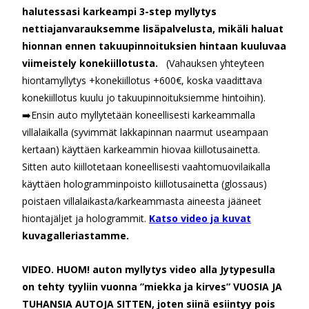
halutessasi karkeampi 3-step myllytys
nettiajanvarauksemme lisäpalvelusta, mikäli haluat
hionnan ennen takuupinnoituksien hintaan kuuluvaa
viimeistely konekiillotusta.
(Vahauksen yhteyteen
hiontamyllytys +konekiillotus +600€, koska vaadittava
konekiillotus kuulu jo takuupinnoituksiemme hintoihin).
➡️
Ensin auto myllytetään koneellisesti karkeammalla
villalaikalla (syvimmät lakkapinnan naarmut useampaan
kertaan) käyttäen karkeammin hiovaa kiillotusainetta.
Sitten auto kiillotetaan koneellisesti vaahtomuovilaikalla
käyttäen hologramminpoisto kiillotusainetta (glossaus)
poistaen villalaikasta/karkeammasta aineesta jääneet
hiontajäljet ja hologrammit.
Katso video ja kuvat
kuvagalleriastamme.
VIDEO. HUOM! auton myllytys video alla Jytypesulla
on tehty tyyliin vuonna ”miekka ja kirves” VUOSIA JA
TUHANSIA AUTOJA SITTEN, joten siinä esiintyy pois