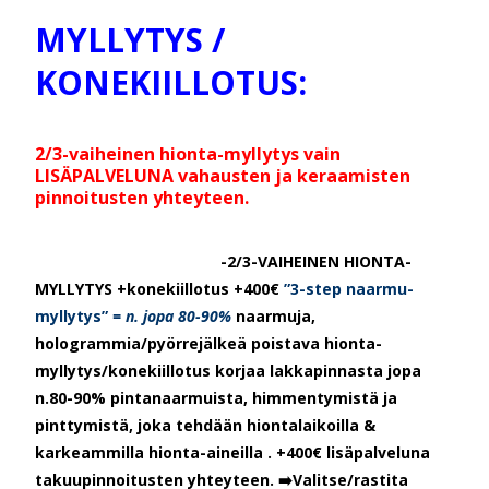
MYLLYTYS /
KONEKIILLOTUS:
2/3-vaiheinen hionta-myllytys vain
LISÄPALVELUNA vahausten ja keraamisten
pinnoitusten yhteyteen.
-2/3-VAIHEINEN HIONTA-
MYLLYTYS +konekiillotus +400€
”3-step naarmu-
myllytys”
= n. jopa 80-90%
naarmuja,
hologrammia/pyörrejälkeä poistava hionta-
myllytys/konekiillotus korjaa lakkapinnasta jopa
n.80-90% pintanaarmuista, himmentymistä ja
pinttymistä, joka tehdään hiontalaikoilla &
karkeammilla hionta-aineilla . +400€ lisäpalveluna
takuupinnoitusten yhteyteen. ➡️Valitse/rastita