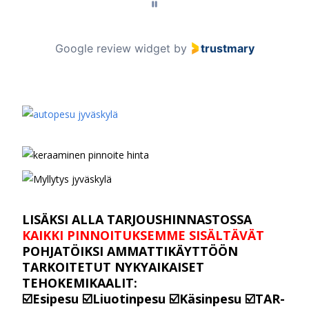
g
e
5
Google review widget
by
trustmary
o
f
1
0
0
LISÄKSI ALLA TARJOUSHINNASTOSSA
KAIKKI PINNOITUKSEMME SISÄLTÄVÄT
POHJATÖIKSI AMMATTIKÄYTTÖÖN
TARKOITETUT NYKYAIKAISET
TEHOKEMIKAALIT:
☑️Esipesu ☑️Liuotinpesu ☑️Käsinpesu ☑️TAR-