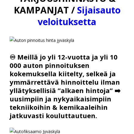
Luottopäätös heti 24/7
KAMPANJAT /
Sijaisauto
veloituksetta
LUE LISÄÄ JA AVAA TILI >>>
♾️
Meillä jo yli 12-vuotta ja yli 10
000 auton pinnoituksen
kokemuksella kiitelty, selkeä ja
ymmärrettävä hinnoittelu ilman
yllätyksellisiä
”alkaen hintoja” ➡️
uusimpiin ja nykyaikaisimpiin
tekniikoihin & kemikaaleihin
jatkuvasti kouluttautuen.