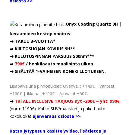
osiosta >>
Onyx Coating Quartz 9H |
keraaminen kestopinnoitus:
➡️ TAKUU 3-VUOTTA*
➡️
KIILTOSUOJAN KOVUUS 9H**
➡️ KULUTUSPINNAN PAKSUUS 500nm***
➡️
790€
/ henkilöauto maalipinta ulkoa.
➡️ SISÄLTÄÄ 1-VAIHEISEN KONEKIILLOTUKSEN.
Lisäpalveluna pinnoitukset: Ovenvälit +140€ | Vanteet
+100€ | Ikkunat +100€ | Ajovalot +60€
.
➡️
Tai ALL INCLUSIVE
TARJOUS nyt -200€ = yht: 990€
(norm.1190€). Katso SUV/maasturi ja pakettiauto
kokoluokat
ajanvaraus osiosta >>
Katso Jytypesun käsittelyvideo, lisätietoa ja