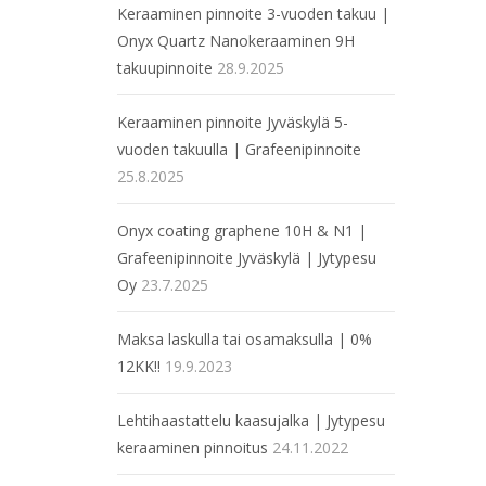
Keraaminen pinnoite 3-vuoden takuu |
Onyx Quartz Nanokeraaminen 9H
takuupinnoite
28.9.2025
Keraaminen pinnoite Jyväskylä 5-
vuoden takuulla | Grafeenipinnoite
25.8.2025
Onyx coating graphene 10H & N1 |
Grafeenipinnoite Jyväskylä | Jytypesu
Oy
23.7.2025
Maksa laskulla tai osamaksulla | 0%
12KK!!
19.9.2023
Lehtihaastattelu kaasujalka | Jytypesu
keraaminen pinnoitus
24.11.2022