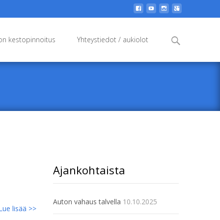
Search
n kestopinnoitus
Yhteystiedot / aukiolot
for:
Ajankohtaista
Auton vahaus talvella
10.10.2025
Lue lisää >>