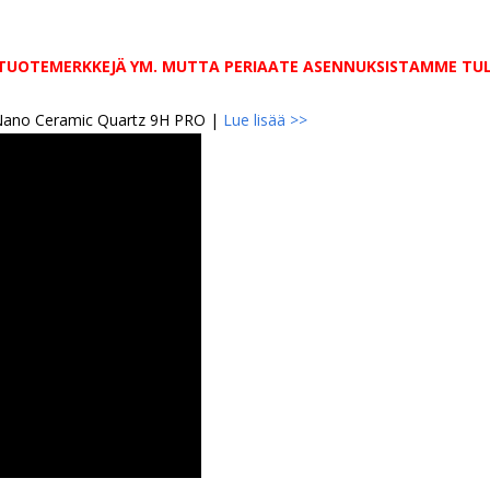
 TUOTEMERKKEJÄ YM. MUTTA PERIAATE ASENNUKSISTAMME TULE
 Nano Ceramic Quartz 9H PRO |
Lue lisää >>