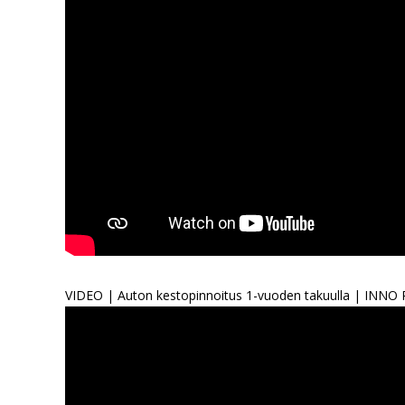
VIDEO | Auton kestopinnoitus 1-vuoden takuulla | INNO