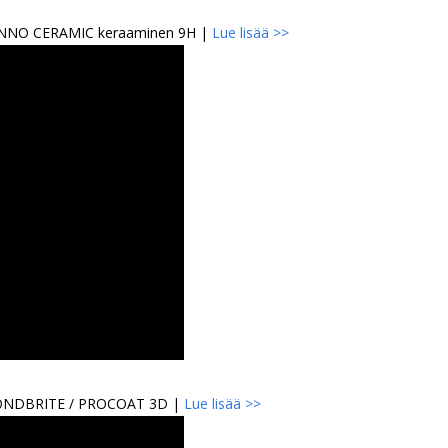
| INNO CERAMIC keraaminen 9H |
Lue lisää >>
AMONDBRITE / PROCOAT 3D |
Lue lisää >>