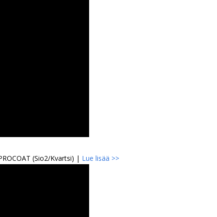
 PROCOAT (Sio2/Kvartsi) |
Lue lisää >>