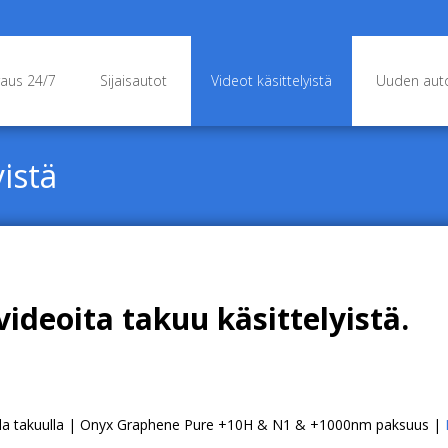
raus 24/7
Sijaisautot
Videot käsittelyistä
Uuden auto
istä
ideoita takuu käsittelyistä.
lla takuulla | Onyx Graphene Pure +10H & N1 & +1000nm paksuus |