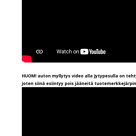
HUOM! auton myllytys video alla Jytypesulla on teh
joten siinä esiintyy pois jääneitä tuotemerkkejä/pin