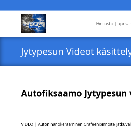
Skip
to
Hinnasto | ajanva
content
Jytypesun Videot käsittely
Autofiksaamo Jytypesun v
VIDEO | Auton nanokeraaminen Grafeenipinnoite jatkuva