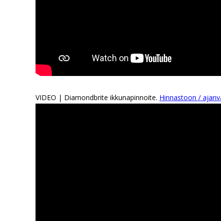
VIDEO | Diamondbrite ikkunapinnoite.
Hinnastoon / ajanv