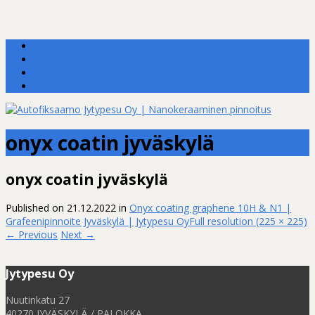
onyx coatin jyväskylä
onyx coatin jyväskylä
Published on
21.12.2022
in
Onyx coating graphene 10H & N1 |
Grafeenipinnoite Jyväskylä | Jytypesu Oy
Full resolution (225 × 225)
←
Previous
Next
→
Jytypesu Oy
Nuutinkatu 27
40270 JYVÄSKYLÄ / PALOKKA