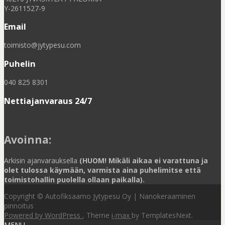
Y-2611527-9
Email
toimisto@jytypesu.com
Puhelin
040 825 8301
Nettiajanvaraus 24/7
Avoinna
:
Arkisin ajanvarauksella
(HUOM! Mikäli aikaa ei varattuna ja
olet tulossa käymään, varmista aina puhelimitse että
toimistohallin puolella ollaan paikalla).
Copyright © Autofiksaamo Jytypesu Oy | Nanokeraaminen
pinnoitus
Powered by WordPress
, Theme
i-max
by TemplatesNext.
MENU