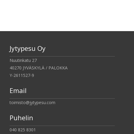
Jytypesu Oy
Nuutinkatu 27
40270 JYVÄSKYLÄ / PALOKKA
Y-2611527-9
Email
toimisto@jytypesu.com
Puhelin
040 825 8301