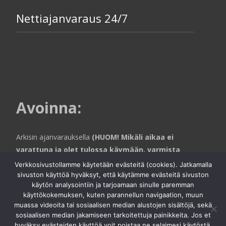
Nettiajanvaraus 24/7
Avoinna
:
Arkisin ajanvarauksella
(HUOM! Mikäli aikaa ei
varattuna ja olet tulossa käymään, varmista
aina puhelimitse että toimistohallin puolella
Verkkosivustollamme käytetään evästeitä (cookies). Jatkamalla
ollaan paikalla).
sivuston käyttöä hyväksyt, että käytämme evästeitä sivuston
käytön analysointiin ja tarjoamaan sinulle paremman
käyttökokemuksen, kuten parannellun navigaation, muun
muassa videoita tai sosiaalisen median alustojen sisältöjä, sekä
sosiaalisen median jakamiseen tarkoitettuja painikkeita. Jos et
Copyright © Autofiksaamo Jytypesu Oy | Nanokeraaminen
hyväksy evästeiden käyttöä voit poistaa ne selaimesi käytöstä,