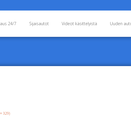
raus 24/7
Sijaisautot
Videot käsittelyistä
Uuden auto
 × 329)