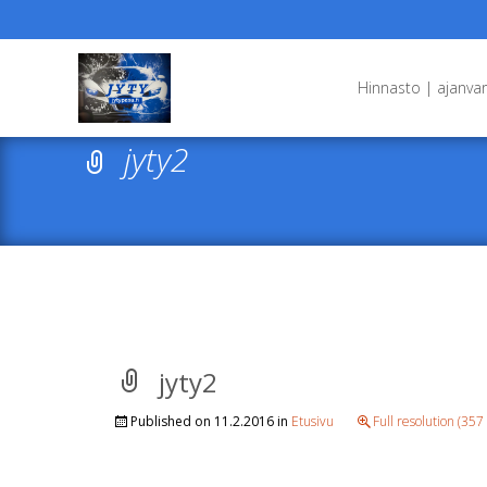
Skip
to
Hinnasto | ajanva
content
jyty2
jyty2
Published on
11.2.2016
in
Etusivu
Full resolution (357