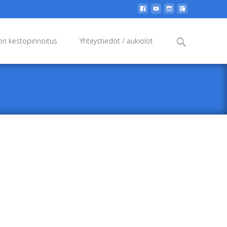
Search
n kestopinnoitus
Yhteystiedot / aukiolot
for: