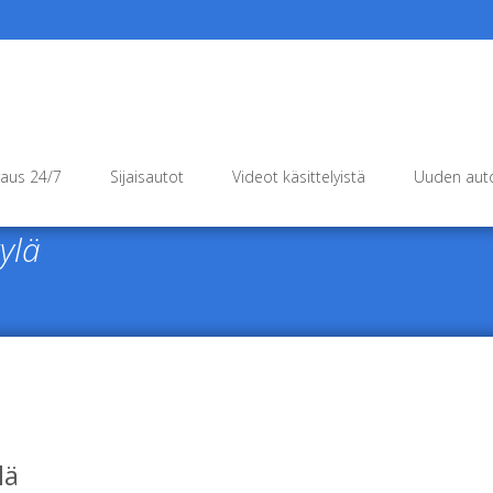
raus 24/7
Sijaisautot
Videot käsittelyistä
Uuden auto
ylä
lä