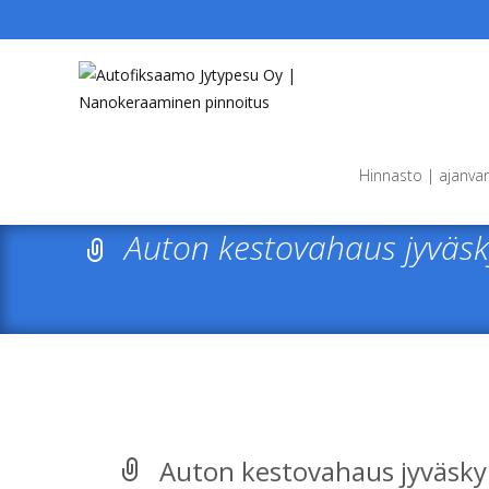
Skip
to
Hinnasto | ajanva
content
Auton kestovahaus jyväsk
Auton kestovahaus jyväsky