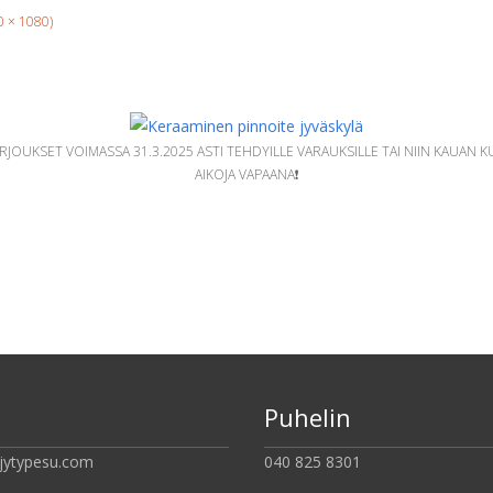
80 × 1080)
JOUKSET VOIMASSA 31.3.2025 ASTI TEHDYILLE VARAUKSILLE TAI NIIN KAUAN 
AIKOJA VAPAANA❗️
Puhelin
jytypesu.com
040 825 8301