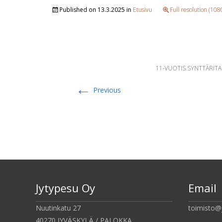
Published on
13.3.2025
in
Etusivu
Full resolution (10
11-VUOTIS SYNTTÄRITAR
←
Previous
Jytypesu Oy
Email
Nuutinkatu 27
toimisto@
40270 JYVÄSKYLÄ / PALOKKA