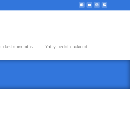
Search
n kestopinnoitus
Yhteystiedot / aukiolot
for: