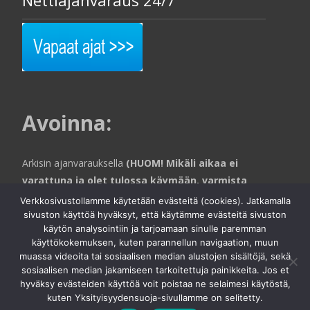
Nettiajanvaraus 24/7
Avoinna
:
Arkisin ajanvarauksella
(HUOM! Mikäli aikaa ei
varattuna ja olet tulossa käymään, varmista
aina puhelimitse että toimistohallin puolella
Verkkosivustollamme käytetään evästeitä (cookies). Jatkamalla
ollaan paikalla).
sivuston käyttöä hyväksyt, että käytämme evästeitä sivuston
käytön analysointiin ja tarjoamaan sinulle paremman
käyttökokemuksen, kuten parannellun navigaation, muun
muassa videoita tai sosiaalisen median alustojen sisältöjä, sekä
sosiaalisen median jakamiseen tarkoitettuja painikkeita. Jos et
Copyright © Autofiksaamo Jytypesu Oy | Nanokeraaminen
hyväksy evästeiden käyttöä voit poistaa ne selaimesi käytöstä,
pinnoitus
kuten Yksityisyydensuoja-sivullamme on selitetty.