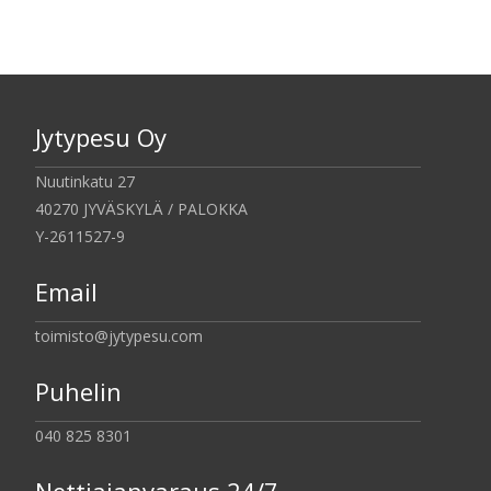
Jytypesu Oy
Nuutinkatu 27
40270 JYVÄSKYLÄ / PALOKKA
Y-2611527-9
Email
toimisto@jytypesu.com
Puhelin
040 825 8301