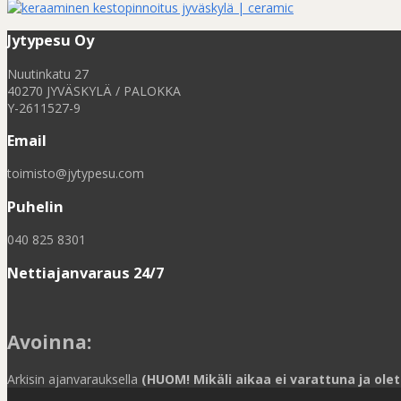
Jytypesu Oy
Nuutinkatu 27
40270 JYVÄSKYLÄ / PALOKKA
Y-2611527-9
Email
toimisto@jytypesu.com
Puhelin
040 825 8301
Nettiajanvaraus 24/7
Avoinna
:
Arkisin ajanvarauksella
(HUOM! Mikäli aikaa ei varattuna ja olet