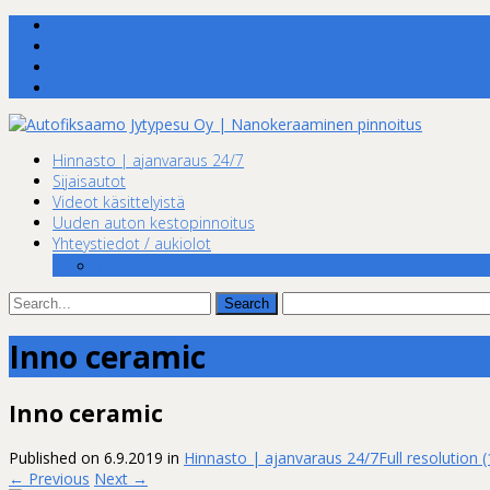
Skip
Hinnasto | ajanvaraus 24/7
to
Sijaisautot
content
Videot käsittelyistä
Uuden auton kestopinnoitus
Yhteystiedot / aukiolot
Tietosuoja
Search
for:
Inno ceramic
Inno ceramic
Published on
6.9.2019
in
Hinnasto | ajanvaraus 24/7
Full resolution 
←
Previous
Next
→