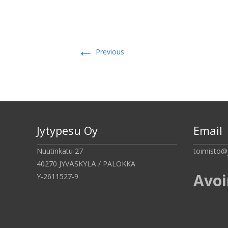
←
Previous
Jytypesu Oy
Email
Nuutinkatu 27
toimisto@
40270 JYVÄSKYLÄ / PALOKKA
Avo
Y-2611527-9