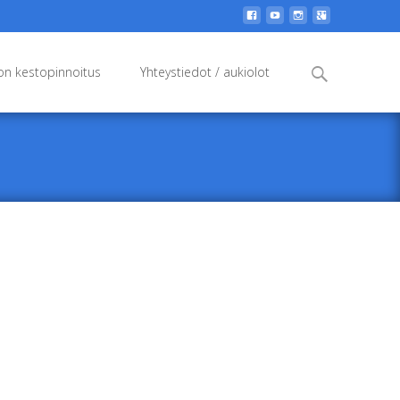
Search
n kestopinnoitus
Yhteystiedot / aukiolot
for: