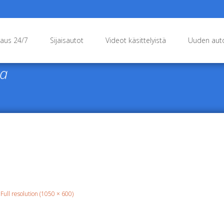
raus 24/7
Sijaisautot
Videot käsittelyistä
Uuden auto
ta
Full resolution (1050 × 600)