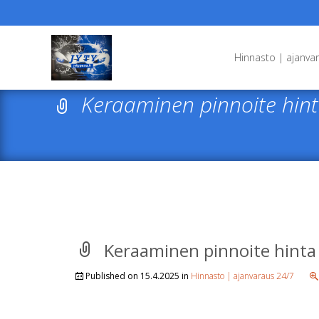
Skip
to
Hinnasto | ajanva
content
Keraaminen pinnoite hin
Keraaminen pinnoite hinta
Published on
15.4.2025
in
Hinnasto | ajanvaraus 24/7