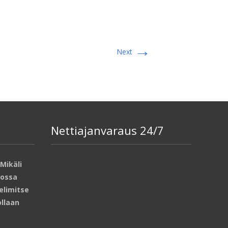
→
Next
Nettiajanvaraus 24/7
Mikäli
lossa
elimitse
ollaan