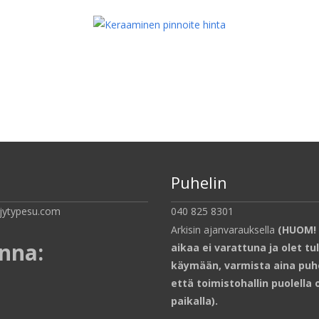
Puhelin
jytypesu.com
040 825 8301
Arkisin ajanvarauksella
(HUOM! 
inna
:
aikaa ei varattuna ja olet tu
käymään, varmista aina puh
että toimistohallin puolella 
paikalla).