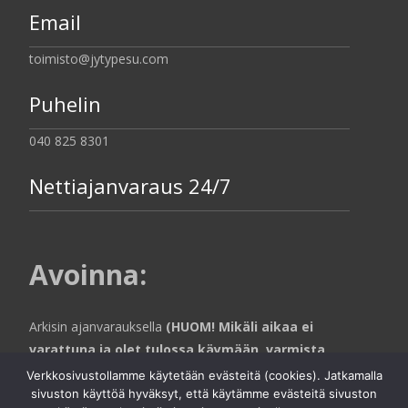
Email
toimisto@jytypesu.com
Puhelin
040 825 8301
Nettiajanvaraus 24/7
Avoinna
:
Arkisin ajanvarauksella
(HUOM! Mikäli aikaa ei
varattuna ja olet tulossa käymään, varmista
aina puhelimitse että toimistohallin puolella
Verkkosivustollamme käytetään evästeitä (cookies). Jatkamalla
ollaan paikalla).
sivuston käyttöä hyväksyt, että käytämme evästeitä sivuston