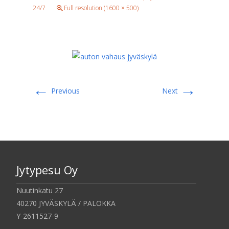
24/7
Full resolution (1600 × 500)
←
→
Previous
Next
Jytypesu Oy
Nuutinkatu 27
40270 JYVÄSKYLÄ / PALOKKA
Y-2611527-9