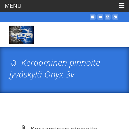
MENU
Keraaminen pinnoite
Jyväskylä Onyx 3v
Keraaminen pinnoite