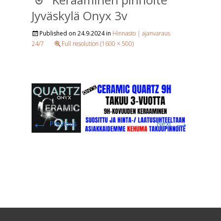
Jyväskylä Onyx 3v
Published on
24.9.2024
in
Hinnasto | ajanvaraus
24/7
Full resolution (1600 × 500)
←
→
Previous
Next