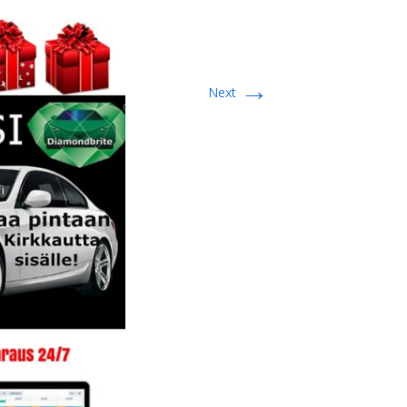
→
Next