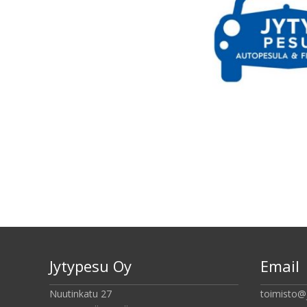
Jytypesu Oy
Email
Nuutinkatu 27
toimisto@