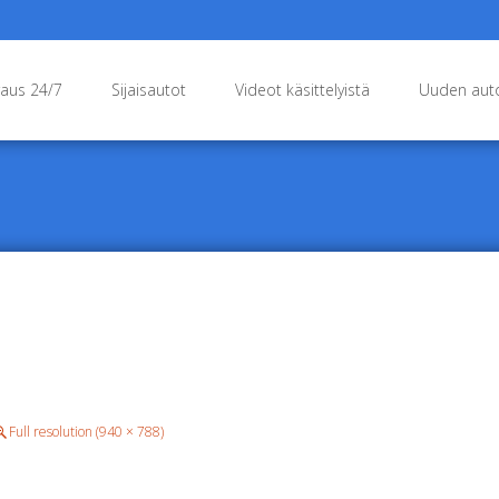
raus 24/7
Sijaisautot
Videot käsittelyistä
Uuden auto
Full resolution (940 × 788)