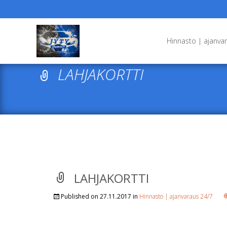
Skip
to
Hinnasto | ajanva
content
LAHJAKORTTI
LAHJAKORTTI
Published on
27.11.2017
in
Hinnasto | ajanvaraus 24/7