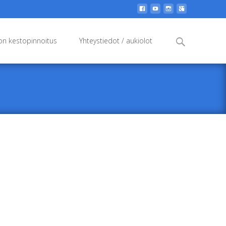
Search
n kestopinnoitus
Yhteystiedot / aukiolot
for: