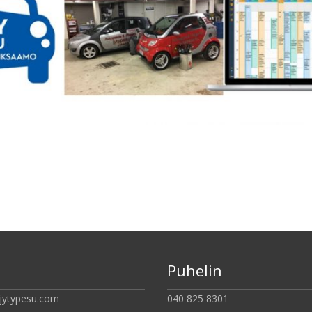
Puhelin
jytypesu.com
040 825 8301