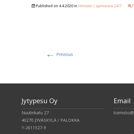
Published on
4.4.2020
in
Hinnasto | ajanvaraus 24/7
F
←
Previous
Jytypesu Oy
Email
Nuutinkatu 27
toimisto@
40270 JYVÄSKYLÄ / PALOKKA
Y-2611527-9