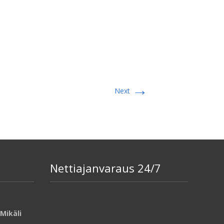
→
Next
Nettiajanvaraus 24/7
Mikäli