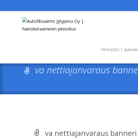
Skip
to
Hinnasto | ajanva
content
va nettiajanvaraus banne
va nettiajanvaraus banneri