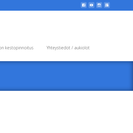
Search
n kestopinnoitus
Yhteystiedot / aukiolot
for: