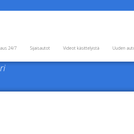
raus 24/7
Sijaisautot
Videot käsittelyistä
Uuden auto
ri