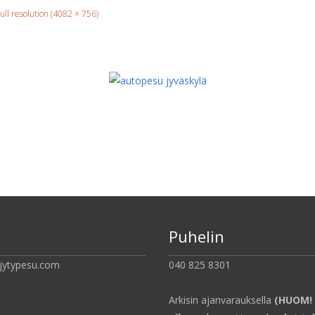
ull resolution (4082 × 756)
Puhelin
jytypesu.com
040 825 8301
Arkisin ajanvarauksella
(HUOM! 