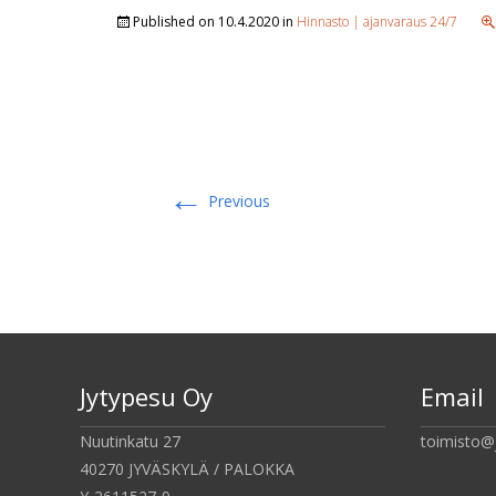
Published on
10.4.2020
in
Hinnasto | ajanvaraus 24/7
←
Previous
Jytypesu Oy
Email
Nuutinkatu 27
toimisto@
40270 JYVÄSKYLÄ / PALOKKA