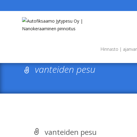
Skip
to
Hinnasto | ajanva
content
vanteiden pesu
vanteiden pesu