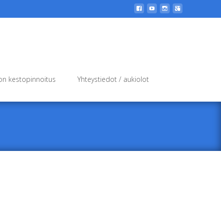
Search
n kestopinnoitus
Yhteystiedot / aukiolot
for: