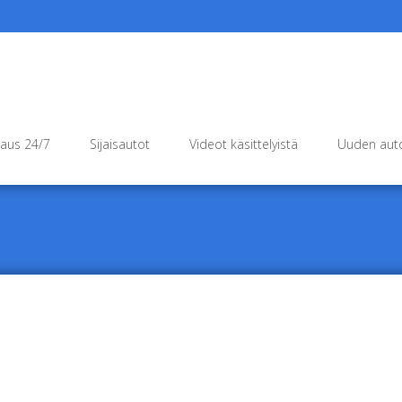
raus 24/7
Sijaisautot
Videot käsittelyistä
Uuden auto