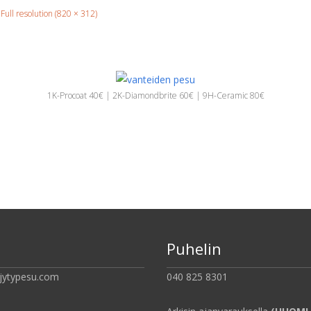
Full resolution (820 × 312)
1K-Procoat 40€ | 2K-Diamondbrite 60€ | 9H-Ceramic 80€
Puhelin
jytypesu.com
040 825 8301