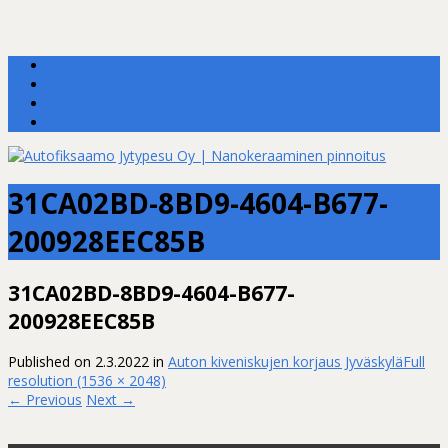
31CA02BD-8BD9-4604-B677-
200928EEC85B
31CA02BD-8BD9-4604-B677-
200928EEC85B
Published on
2.3.2022
in
Auton kiveniskujen korjaus Jyväskylä
Full
resolution (1536 × 2048)
←
Previous
Next
→