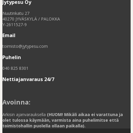
Jytypesu Oy
Nuutinkatu 27
40270 JYVÄSKYLÄ / PALOKKA
Y-2611527-9
Email
toimisto@jytypesu.com
Puhelin
040 825 8301
Nettiajanvaraus 24/7
Avoinna
:
Arkisin ajanvarauksella
(HUOM! Mikäli aikaa ei varattuna ja
olet tulossa käymään, varmista aina puhelimitse että
toimistohallin puolella ollaan paikalla).