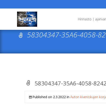
Skip
to
Hinnasto | ajanva
content
58304347-35A6-4058-8
58304347-35A6-4058-824
Published on
2.3.2022
in
Auton kiveniskujen korj