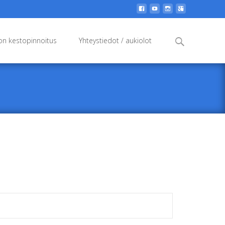
Search
n kestopinnoitus
Yhteystiedot / aukiolot
for: