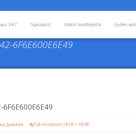
raus 24/7
Sijaisautot
Videot käsittelyistä
Uuden auto
242-6F6E600E6E49
2-6F6E600E6E49
aus Jyväskylä
Full resolution (1818 × 1818)