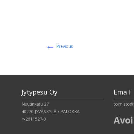
←
Previous
Jytypesu Oy
Email
Nuutinkatu 27
toimisto@
40270 JYVÄSKYLÄ / PALOKKA
Avo
Y-2611527-9