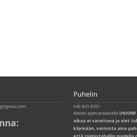
Puhelin
jytypesu.com
040 825 8301
Arkisin ajanvarauksella
(HUOM! 
inna
:
aikaa ei varattuna ja olet tu
käymään, varmista aina puh
että toimistohallin puolella 