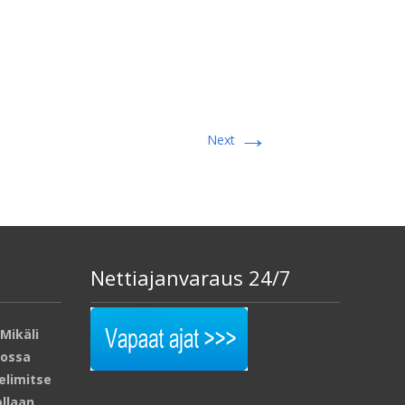
→
Next
Nettiajanvaraus 24/7
Mikäli
lossa
elimitse
ollaan