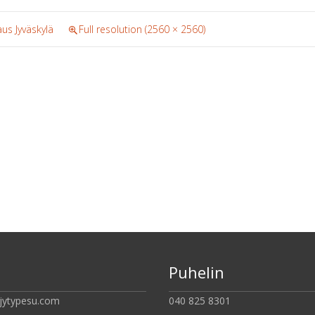
aus Jyväskylä
Full resolution (2560 × 2560)
Puhelin
jytypesu.com
040 825 8301