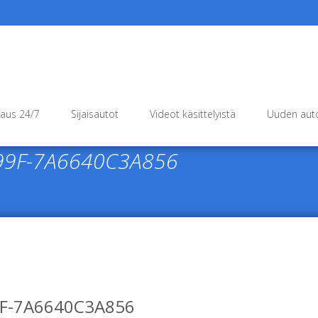
raus 24/7
Sijaisautot
Videot käsittelyistä
Uuden auto
99F-7A6640C3A856
F-7A6640C3A856