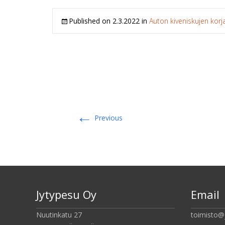
Published on
2.3.2022
in
Auton kiveniskujen korj
←
Previous
Jytypesu Oy
Email
Nuutinkatu 27
toimisto@