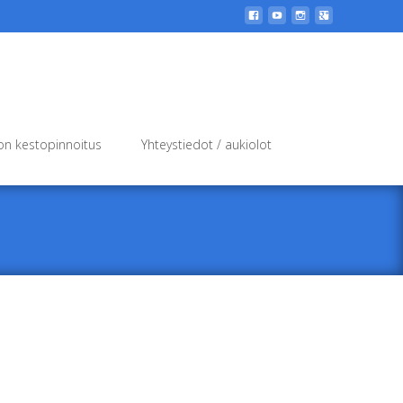
Search
n kestopinnoitus
Yhteystiedot / aukiolot
for: