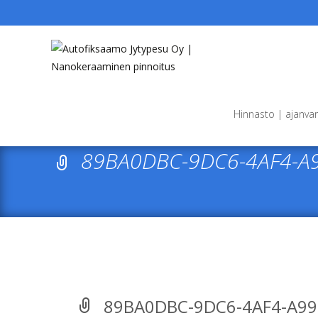
Skip
to
Hinnasto | ajanva
content
89BA0DBC-9DC6-4AF4-A
89BA0DBC-9DC6-4AF4-A99