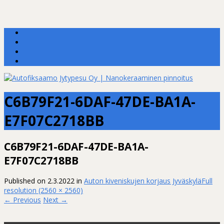
C6B79F21-6DAF-47DE-BA1A-
E7F07C2718BB
C6B79F21-6DAF-47DE-BA1A-
E7F07C2718BB
Published on
2.3.2022
in
Auton kiveniskujen korjaus Jyväskylä
Full
resolution (2560 × 2560)
←
Previous
Next
→