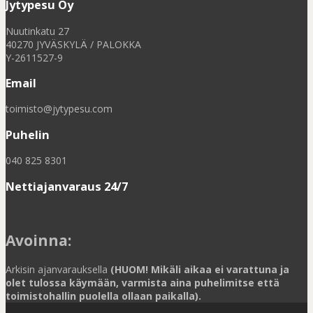
Jytypesu Oy
Nuutinkatu 27
40270 JYVÄSKYLÄ / PALOKKA
Y-2611527-9
Email
toimisto@jytypesu.com
Puhelin
040 825 8301
Nettiajanvaraus 24/7
Avoinna
:
Arkisin ajanvarauksella
(HUOM! Mikäli aikaa ei varattuna ja
olet tulossa käymään, varmista aina puhelimitse että
toimistohallin puolella ollaan paikalla).