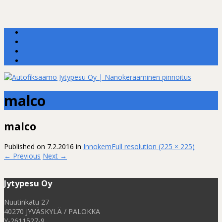
malco
malco
Published on
7.2.2016
in
Innokem
Full resolution (225 × 225)
←
Previous
Next
→
Jytypesu Oy
Nuutinkatu 27
40270 JYVÄSKYLÄ / PALOKKA
Y-2611527-9