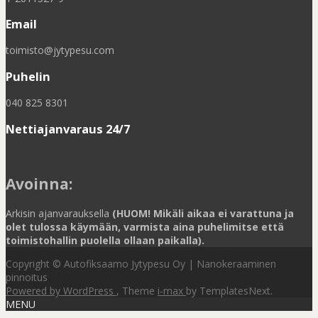
Email
toimisto@jytypesu.com
Puhelin
040 825 8301
Nettiajanvaraus 24/7
Avoinna
:
Arkisin ajanvarauksella
(HUOM! Mikäli aikaa ei varattuna ja
olet tulossa käymään, varmista aina puhelimitse että
toimistohallin puolella ollaan paikalla).
Copyright © Autofiksaamo Jytypesu Oy | Nanokeraaminen
pinnoitus
Powered by WordPress
, Theme
i-max
by TemplatesNext.
MENU