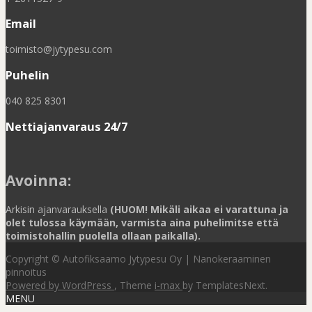
Email
toimisto@jytypesu.com
Puhelin
040 825 8301
Nettiajanvaraus 24/7
Avoinna
:
Arkisin ajanvarauksella
(HUOM! Mikäli aikaa ei varattuna ja
olet tulossa käymään, varmista aina puhelimitse että
toimistohallin puolella ollaan paikalla).
Copyright © Autofiksaamo Jytypesu Oy | Nanokeraaminen
pinnoitus
Powered by WordPress
, Theme
i-max
by TemplatesNext.
MENU