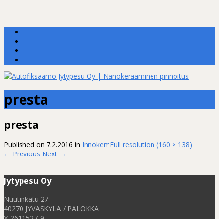
presta
presta
Published on
7.2.2016
in
Innokem
Full resolution (160 × 138)
←
Previous
Next
→
Jytypesu Oy
Nuutinkatu 27
40270 JYVÄSKYLÄ / PALOKKA
Y-2611527-9