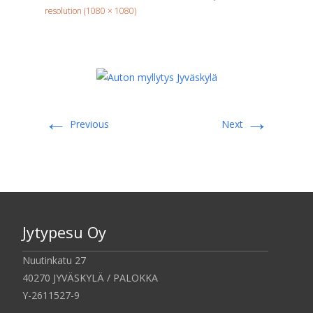
resolution (1080 × 1080)
←
→
Previous
Next
Jytypesu Oy
Nuutinkatu 27
40270 JYVÄSKYLÄ / PALOKKA
Y-2611527-9