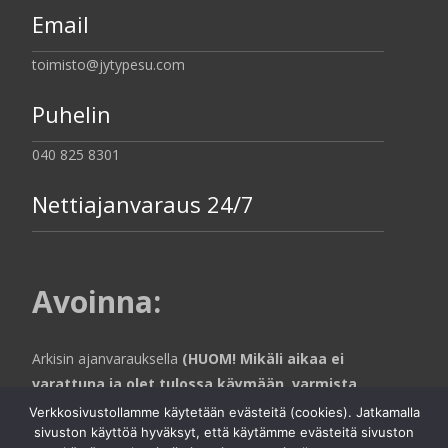
Email
toimisto@jytypesu.com
Puhelin
040 825 8301
Nettiajanvaraus 24/7
Avoinna
:
Arkisin ajanvarauksella
(HUOM! Mikäli aikaa ei
varattuna ja olet tulossa käymään, varmista
aina puhelimitse että toimistohallin puolella
Verkkosivustollamme käytetään evästeitä (cookies). Jatkamalla
ollaan paikalla).
sivuston käyttöä hyväksyt, että käytämme evästeitä sivuston