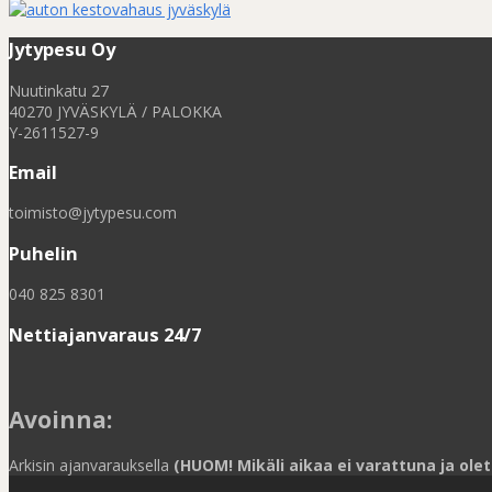
Jytypesu Oy
Nuutinkatu 27
40270 JYVÄSKYLÄ / PALOKKA
Y-2611527-9
Email
toimisto@jytypesu.com
Puhelin
040 825 8301
Nettiajanvaraus 24/7
Avoinna
:
Arkisin ajanvarauksella
(HUOM! Mikäli aikaa ei varattuna ja olet