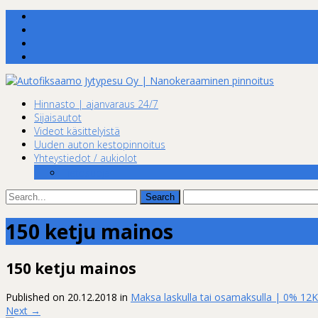
Skip
Hinnasto | ajanvaraus 24/7
to
Sijaisautot
content
Videot käsittelyistä
Uuden auton kestopinnoitus
Yhteystiedot / aukiolot
Tietosuoja
Search
for:
150 ketju mainos
150 ketju mainos
Published on
20.12.2018
in
Maksa laskulla tai osamaksulla | 0% 12K
Next
→