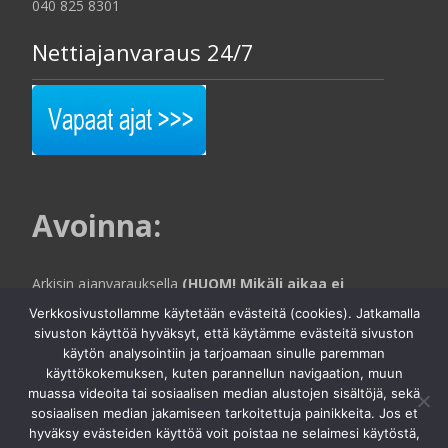
040 825 8301
Nettiajanvaraus 24/7
Avoinna
:
Arkisin ajanvarauksella
(HUOM! Mikäli aikaa ei
varattuna ja olet tulossa käymään, varmista
Verkkosivustollamme käytetään evästeitä (cookies). Jatkamalla
aina puhelimitse että toimistohallin puolella
sivuston käyttöä hyväksyt, että käytämme evästeitä sivuston
käytön analysointiin ja tarjoamaan sinulle paremman
ollaan paikalla).
käyttökokemuksen, kuten parannellun navigaation, muun
muassa videoita tai sosiaalisen median alustojen sisältöjä, sekä
sosiaalisen median jakamiseen tarkoitettuja painikkeita. Jos et
Copyright © Autofiksaamo Jytypesu Oy | Nanokeraaminen
hyväksy evästeiden käyttöä voit poistaa ne selaimesi käytöstä,