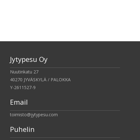
Jytypesu Oy
Nuutinkatu 27
40270 JYVÄSKYLÄ / PALOKKA
Y-2611527-9
Email
toimisto@jytypesu.com
Puhelin