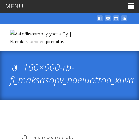
MENU
160×600-rb-
fi_maksasopv_haeluottoa_kuva
160×600-rb-