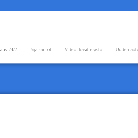
raus 24/7
Sijaisautot
Videot käsittelyistä
Uuden auto