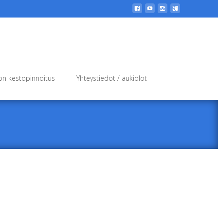
Search
n kestopinnoitus
Yhteystiedot / aukiolot
for: