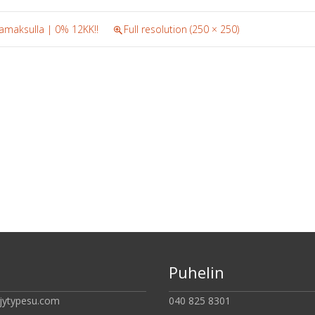
samaksulla | 0% 12KK!!
Full resolution (250 × 250)
Puhelin
jytypesu.com
040 825 8301