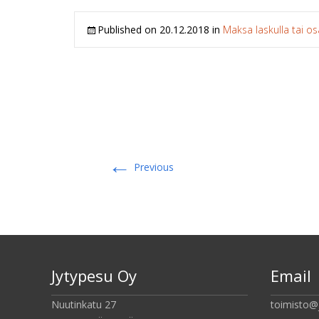
Published on
20.12.2018
in
Maksa laskulla tai o
←
Previous
Jytypesu Oy
Email
Nuutinkatu 27
toimisto@