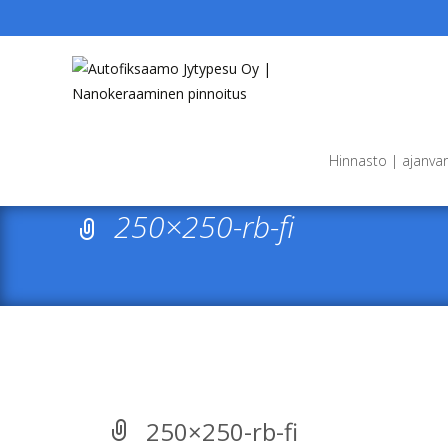
Skip
to
Hinnasto | ajanva
content
250×250-rb-fi
250×250-rb-fi